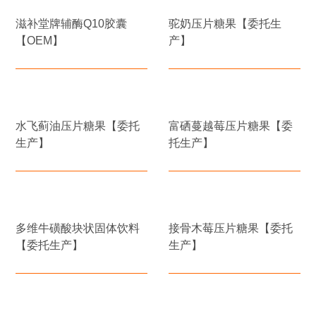
滋补堂牌辅酶Q10胶囊
驼奶压片糖果【委托生
【OEM】
产】
水飞蓟油压片糖果【委托
富硒蔓越莓压片糖果【委
生产】
托生产】
多维牛磺酸块状固体饮料
接骨木莓压片糖果【委托
【委托生产】
生产】