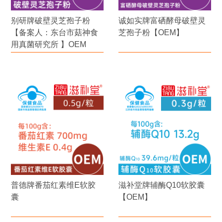
别研牌破壁灵芝孢子粉
诚如实牌富硒酵母破壁灵
【备案人：东台市菇神食
芝孢子粉【OEM】
用真菌研究所 】OEM
普德牌番茄红素维E软胶
滋补堂牌辅酶Q10软胶囊
囊
【OEM】